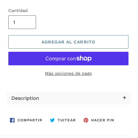
habitual
de
Cantidad
oferta
AGREGAR AL CARRITO
Más opciones de pago
Description
COMPARTIR
TUITEAR
PINEAR
COMPARTIR
TUITEAR
HACER PIN
EN
EN
EN
FACEBOOK
TWITTER
PINTEREST