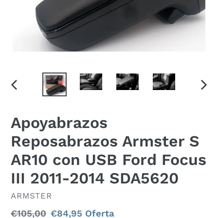
ANTERIOR
SIGU
DIAPOSITIVA
DIAP
Apoyabrazos
Reposabrazos Armster S
AR10 con USB Ford Focus
III 2011-2014 SDA5620
VENDEDOR
ARMSTER
Precio
€105,00
Precio
€84,95
Oferta