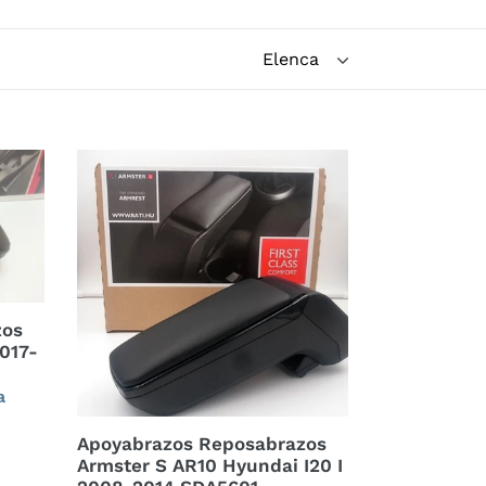
Apoyabrazos
Reposabrazos
Armster
S
AR10
Hyundai
I20
zos
I
2017-
2008-
2014
a
SDA5601
Apoyabrazos Reposabrazos
Armster S AR10 Hyundai I20 I