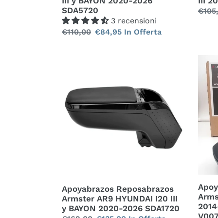
III y BAYON 2020-2026
III 
SDA5720
Prez
€105
3 recensioni
di
Prezzo
€110,00
Prezzo
€84,95
In Offerta
listi
di
scontato
listino
Apoyabrazos
Apoy
Reposabrazos
Repo
Armster
Arms
AR9
S
HYUNDAI
AR10
I20
hyun
III
I10
y
II
BAYON
2014
2020-
2020
2026
SDA5
Apoy
SDA1720
Apoyabrazos Reposabrazos
V007
Arms
Armster AR9 HYUNDAI I20 III
2014
y BAYON 2020-2026 SDA1720
V00