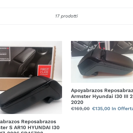
z
Elenca
17 prodotti
i
o
n
abrazos
Apoyabrazos
sabrazos
e
Reposabrazos
ter
Armster
:
Hyundai
I30
DAI
III
2017-
Apoyabrazos Reposabra
2020
Armster Hyundai I30 III 
2020
Prezzo
€169,00
Prezzo
€135,00
In Offert
708
di
scontato
abrazos Reposabrazos
listino
ter S AR10 HYUNDAI I30