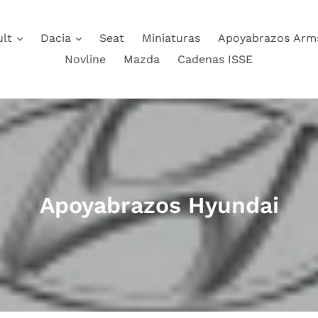
ult
Dacia
Seat
Miniaturas
Apoyabrazos Arm
Novline
Mazda
Cadenas ISSE
C
Apoyabrazos Hyundai
o
l
l
e