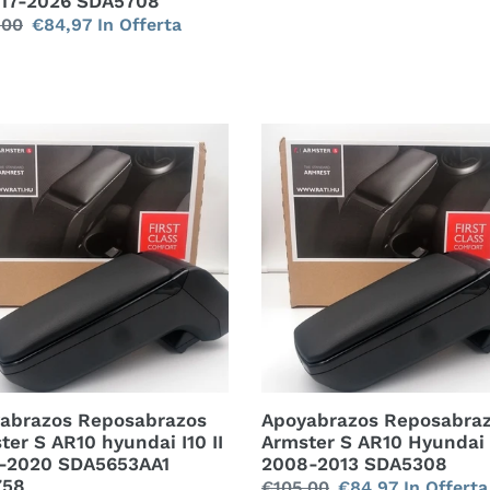
2017-2026 SDA5708
zo
,00
Prezzo
€84,97
In Offerta
scontato
no
abrazos
Apoyabrazos
sabrazos
Reposabrazos
ter
Armster
S
AR10
dai
Hyundai
I10
I
-
2008-
2013
653AA1
SDA5308
abrazos Reposabrazos
Apoyabrazos Reposabra
58
ter S AR10 hyundai I10 II
Armster S AR10 Hyundai I
-2020 SDA5653AA1
2008-2013 SDA5308
758
Prezzo
€105,00
Prezzo
€84,97
In Offerta