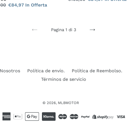
zo
,00
Prezzo
€84,97
In Offerta
di
scontato
scontato
listino
no
Pagina 1 di 3
PAGINA
PAGINA
PRECEDENTE
SUCCESSIVA
 Nosotros
Política de envío.
Política de Reembolso.
Términos de servicio
© 2026,
MLBMOTOR