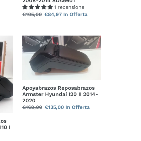
2008-2014 SDA5601
1 recensione
Prezzo
€105,00
Prezzo
€84,97
In Offerta
di
scontato
listino
Apoyabrazos
Reposabrazos
Armster
Hyundai
I20
II
2014-
Apoyabrazos Reposabrazos
2020
Armster Hyundai I20 II 2014-
2020
Prezzo
€169,00
Prezzo
€135,00
In Offerta
di
scontato
zos
listino
10 I